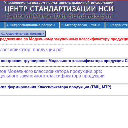
е
4. Информационные ресурсы
5. Методология, Статьи
6. Разработ
1.01 Классификаторы продукции
редложение по Модельному закупочному классификатору продукци
ассификатор_продукции.pdf
построения группировок Модельного классификатора продукции CN
лов Модельного классификатора продукции.pptx
ельного закупочного классификатора продукции
гия формирования Классификатора продукции (ТМЦ, МТР)