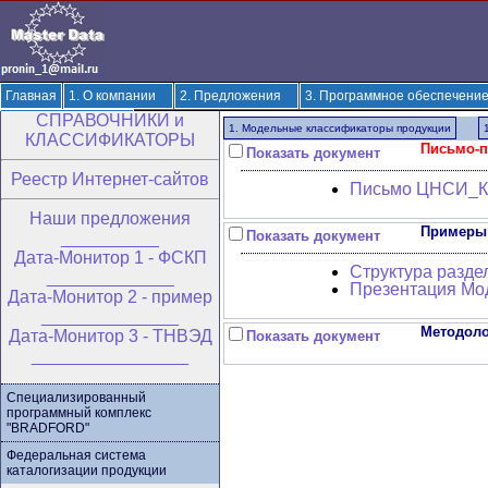
Главная
1. О компании
2. Предложения
3. Программное обеспечени
CПРАВОЧНИКИ и
8. Новое на сайте
1. Модельные классификаторы продукции
КЛАССИФИКАТОРЫ
Письмо-п
Показать документ
Реестр Интернет-сайтов
Письмо ЦНСИ_Кл
Hаши предложения
Примеры 
Показать документ
__________
Дата-Монитор 1 - ФСКП
Структура разде
_____________
Презентация Мод
Дата-Монитор 2 - пример
______________
Методоло
Дата-Монитор 3 - ТНВЭД
Показать документ
________________
Специализированный
программный комплекс
"BRADFORD"
Федеральная система
каталогизации продукции