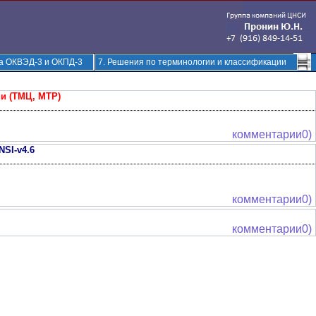
ка ОКВЭД-3 и ОКПД-3
7. Решения по терминологии и классификации
и (ТМЦ, МТР)
комментарии0)
SI-v4.6
комментарии0)
комментарии0)