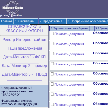
Главная
1. О компании
2. Предложения
3. Программное обеспечени
CПРАВОЧНИКИ и
8. Новое на сайте
5. Терминологические сборники
5.3 Приме
КЛАССИФИКАТОРЫ
Обоснова
Показать документ
Реестр Интернет-сайтов
Обоснова
Показать документ
Hаши предложения
__________
Обоснова
Показать документ
Дата-Монитор 1 - ФСКП
_____________
Обоснова
Показать документ
Дата-Монитор 2 - пример
______________
Обоснова
Дата-Монитор 3 - ТНВЭД
Показать документ
________________
Обоснова
Показать документ
Специализированный
программный комплекс
Обоснова
Показать документ
"BRADFORD"
Федеральная система
Обоснова
каталогизации продукции
Показать документ