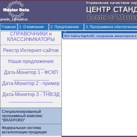
Главная
1. О компании
2. Предложения
3. Программное обеспечени
CПРАВОЧНИКИ и
6. Разработка ОКВЭД-3 и ОКПД-3
7. Решения по терминологии и классиф
001 Сайты ЕврАзЭС, госорганов, министерств и
КЛАССИФИКАТОРЫ
Реестр Интернет-сайтов
Hаши предложения
__________
Дата-Монитор 1 - ФСКП
_____________
Дата-Монитор 2 - пример
______________
Дата-Монитор 3 - ТНВЭД
________________
Специализированный
программный комплекс
"BRADFORD"
Федеральная система
каталогизации продукции