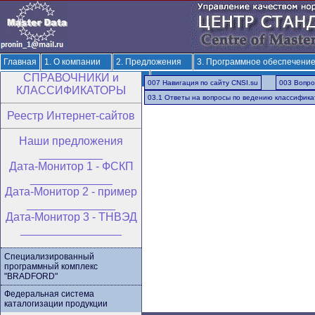
Главная
1. О компании
2. Предложения
3. Программное обеспечени
CПРАВОЧНИКИ и
6. Разработка ОКВЭД-3 и ОКПД-3
7. Решения по терминологии и классиф
007 Навигация по сайту CNSI.su
003 Вопр
КЛАССИФИКАТОРЫ
03.1 Ответы на вопросы по ведению классифика
Реестр Интернет-сайтов
Hаши предложения
__________
Дата-Монитор 1 - ФСКП
_____________
Дата-Монитор 2 - пример
______________
Дата-Монитор 3 - ТНВЭД
________________
Специализированный
программный комплекс
"BRADFORD"
Федеральная система
каталогизации продукции