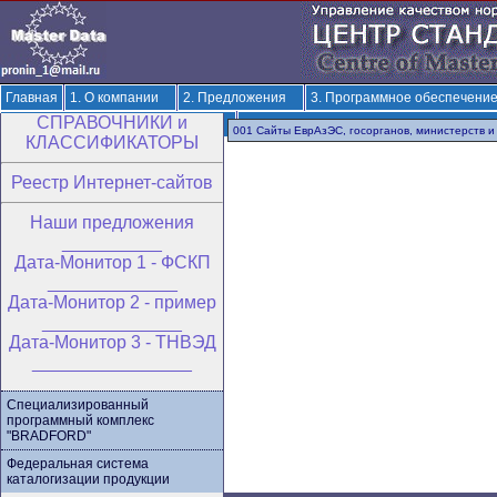
Главная
1. О компании
2. Предложения
3. Программное обеспечени
CПРАВОЧНИКИ и
6. Разработка ОКВЭД-3 и ОКПД-3
7. Решения по терминологии и классиф
001 Сайты ЕврАзЭС, госорганов, министерств и
КЛАССИФИКАТОРЫ
Реестр Интернет-сайтов
Hаши предложения
__________
Дата-Монитор 1 - ФСКП
_____________
Дата-Монитор 2 - пример
______________
Дата-Монитор 3 - ТНВЭД
________________
Специализированный
программный комплекс
"BRADFORD"
Федеральная система
каталогизации продукции