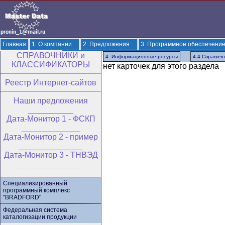
Главная
1. О компании
2. Предложения
3. Программное обеспечени
CПРАВОЧНИКИ и
8. Новое на сайте
4. Информационные ресурсы
4.4 Справоч
КЛАССИФИКАТОРЫ
нет карточек для этого раздела
Реестр Интернет-сайтов
Hаши предложения
__________
Дата-Монитор 1 - ФСКП
_____________
Дата-Монитор 2 - пример
______________
Дата-Монитор 3 - ТНВЭД
________________
Специализированный
программный комплекс
"BRADFORD"
Федеральная система
каталогизации продукции