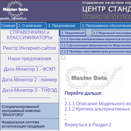
Главная
1. О компании
2. Предложения
3. Программное обеспечени
CПРАВОЧНИКИ и
6. Разработка ОКВЭД-3 и ОКПД-3
7. Решения по терминологии и классиф
2. Предложения
2.1 Модельный классифик
КЛАССИФИКАТОРЫ
2.1.2 Критика альтернативных вариантов постр
2.1.3 Детализация предложения по Модельному
Реестр Интернет-сайтов
2.1.5 Примеры классификаторов для разных ра
Hаши предложения
__________
Дата-Монитор 1 - ФСКП
_____________
Дата-Монитор 2 - пример
______________
Дата-Монитор 3 - ТНВЭД
Перейти дальше:
________________
-
2.1.1 Описание Модельного к
Специализированный
2.1.2 Критика альтернативны
программный комплекс
-
"BRADFORD"
-
Федеральная система
Вернуться в Раздел 2
каталогизации продукции