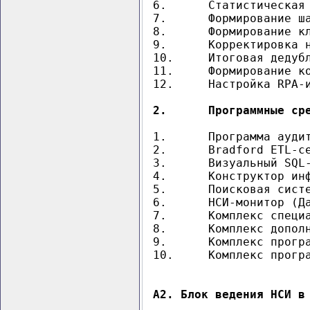
6.	Статистическая обработка консолидированных массивов

7.	Формирование шаблонов со статистически значимыми параметрами описания ТМЦ (с учетом Сводного справочника шаблонов ЦНСИ)

8.	Формирование классификатора ТМЦ (на основе Прототипа классификатора ЦНСИ с учетом специфики закупок Заказчика)

9.	Корректировка наименований с учетом их автосборки по шаблонам

10.	Итоговая дедубликация, нормализация, расклассификация данных. Формирование итоговых (чистых) справочников и классификаторов. Загрузка в системы ведения.

11.	Формирование комплекта информресурсов корпоративного технического словаря и прочих вспомогательных справочников, классификаторов,  необходимых для корректного ведения "чистых" данных в системах НСИ и ERP

12.	Настройка RPA-и классических роботов для автоматизации процессов обработки

2.	Программные 
1.	Программа аудита исходных баз данных

2.	Bradford ETL-сервер с дизайнером схем-сценариев и планировщиком задач, в т.ч. для настройки RPA-и классических роботов для автоматизации процессов обработки

3.	Визуальный SQL-дизайнер

4.	Конструктор информационных витрин

5.	Поисковая система ПК Брэдфорд

6.	НСИ-монитор (Дата-монитор) для визуализации данных и беспрограммной настройки сценариев их обработки

7.	Комплекс специальных задач обработки данных в составе НСИ-монитора (более 20-ти)

8.	Комплекс дополнительных программных модулей обработки данных (более 20-ти)

9.	Комплекс программ и решений для работы с файлами MS EXCEL (импорт, экспорт, структурирование данных)

10.	Комплекс программ (Линейный конструктор, ДокХран, Свод) для автоматизации экспертной работы в области предобработки данных и ввода информации

А2. Блок ведения НСИ в