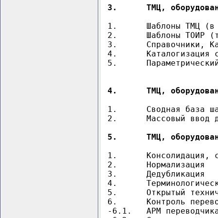
3.	ТМЦ, оборудо
1.	Шаблоны ТМЦ (в т.ч. предзаполненные)

2.	Шаблоны ТОИР (техпаспорта оборудования, классификатор работ по ТОИР и эксплуатации)

3.	Справочники, Каталоги ТМЦ, оборудования (в т.ч. прямой импорт из шаблонов)

4.	Каталогизация согласно ГОСТ Р ИСО 22745

4.	ТМЦ, оборудов
1.	Сводная база шаблонов

2.	Массовый ввод данных в шаблоны

5.	ТМЦ, оборудо
1.	Консолидация, создание Сводных справочников ТМЦ, оборудования

2.	Нормализация

3.	Дедубликация

4.	Терминологический контроль (+Сборники технических терминов+Биржа техконтента)

5.	Открытый технический словарь eOTD ГОСТ Р ИСО 22745

6.	Контроль перевода англоязычных наименований

-6.1.	АРМ переводчика технических терминов
