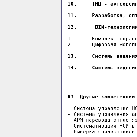
10.	ТМЦ - аутсо
11.	Разработка,
12.	 BIM-технол
1.	Комплект справочников и классификаторов (СМР, КСР, BIM-элементов, т.д.)

2.	Цифровая модель объектов на основе ГОСТ Р ИСО 22745 + ИСО 15926

13.	Системы ведения НСИ на архитектуре ГОСТ Р ИСО 22745 

14.	Системы вед
А3. Другие компетенции
- Система управления Н
- Система управления а
- АРМ перевода англо-я
- Систематизация НСИ в 
- Выверка справочников