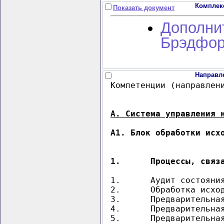
Комплек
Показать документ
Дополни
Брэдфор
Направл
Компетенции (направлени
А. Система управления 
А1. Блок обработки исх
1.	Процессы, св
1.	Аудит состояния исходных данных (справочников, транзакционных баз данных и т.п.)

2.	Обработка исходных данных, сбор и консолидация сводных (промежуточных) массивов

3.	Предварительная расклассификация данных

4.	Предварительная нормализация данных (с учетом Сводного справочника нормализованных позиций ЦНСИ)

5.	Предварительная дедубликация данных
