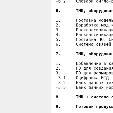
-6.2.	Словари англо-русских терминов (свод 3млн+техно 245тыс.)

6.	ТМЦ, оборудо
1.	Поставка модельного классификатора

2.	Доработка мод.классификатора с  учетом специфики Заказчика

3.	Расклассификация ТМЦ по мод.классификатору

4.	Расклассификация ТМЦ по ОКПД2, ТНВЭД, другим классификаторам)

5.	Поставка ПО: Система разработки и ведения классификаторов

6.	Система связей классификатора ТМЦ и оборудования

7.	ТМЦ, оборудов
1.	Добавление в каталоги поставщиков  примеров закупочных наименований

2.	ПО для создания Типовых договоров для закупок ТМЦ, оборудования, работ, услуг

3.	ПО для формирования Типовых техтребований к закупаемым ТМЦ (форма 2)

-3.1.	Оцифровка НТД

-3.2.	Банк данных техтребований

-3.3.	Банк данных нормативных зависимостей свойств материалов

8.	ТМЦ + систем
9.	Готовая продук