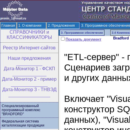
Главная
1. О компании
2. Предложения
3. Программное обеспечени
CПРАВОЧНИКИ и
6. Разработка ОКВЭД-3 и ОКПД-3
7. Решения по терминологии и классиф
3. Программное обеспечение
3.4 Комплек
КЛАССИФИКАТОРЫ
Bradford
Показать документ
Реестр Интернет-сайтов
"ETL-сервер" -
Hаши предложения
__________
Сценариев загр
Дата-Монитор 1 - ФСКП
_____________
и других данны
Дата-Монитор 2 - пример
______________
Дата-Монитор 3 - ТНВЭД
________________
Включает "Visu
Специализированный
конструктор SQ
программный комплекс
"BRADFORD"
данных), "Visu
Федеральная система
каталогизации продукции