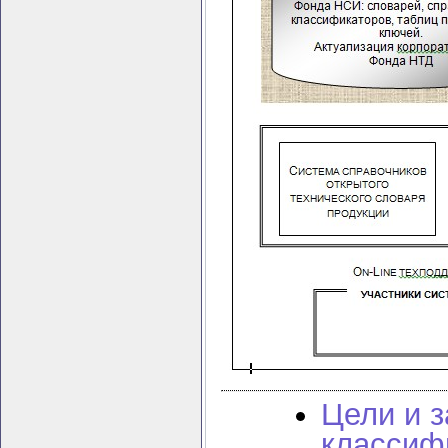
Цели и 
классиф